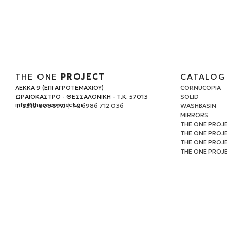
THE ONE
PROJECT
CATALOG 
ΛΕΚΚΑ 9 (ΕΠΙ ΑΓΡΟΤΕΜΑΧΙΟΥ)
CORNUCOPIA
ΩΡΑΙΟΚΑΣΤΡΟ - ΘΕΣΣΑΛΟΝΙΚΗ - Τ.Κ. 57013
SOLID
info@
theoneproject.gr
Τ: 2310 808 597
M: 6986 712 036
WASHBASIN
MIRRORS
THE ONE PROJ
THE ONE PROJ
THE ONE PROJE
THE ONE PROJ