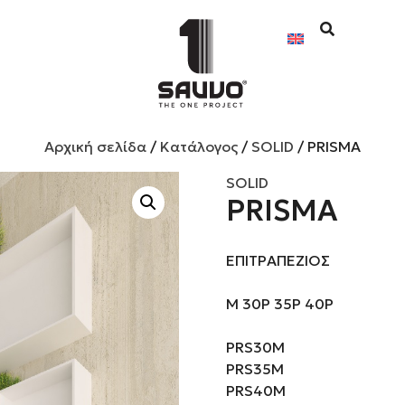
Αρχική σελίδα
/
Κατάλογος
/
SOLID
/ PRISMA
SOLID
PRISMA
ΕΠΙΤΡΑΠΕΖΙΟΣ
M 30P 35P 40P
PRS30M
PRS35M
PRS40M