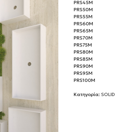
PRS45M
PRS50M
PRS55M
PRS60M
PRS65M
PRS70M
PRS75M
PRS80M
PRS85M
PRS90M
PRS95M
PRS100M
Κατηγορία:
SOLID